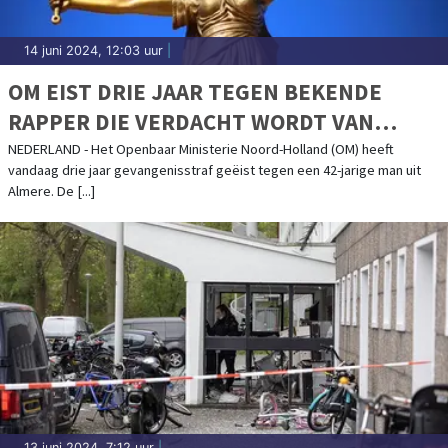
14 juni 2024, 12:03 uur
|
OM EIST DRIE JAAR TEGEN BEKENDE
RAPPER DIE VERDACHT WORDT VAN
VERKRACHTING EN AANRANDING
NEDERLAND - Het Openbaar Ministerie Noord-Holland (OM) heeft
vandaag drie jaar gevangenisstraf geëist tegen een 42-jarige man uit
Almere. De [...]
13 juni 2024, 7:12 uur
|