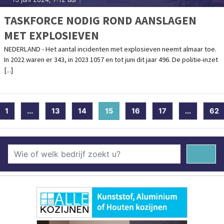
TASKFORCE NODIG ROND AANSLAGEN
MET EXPLOSIEVEN
NEDERLAND - Het aantal incidenten met explosieven neemt almaar toe.
In 2022 waren er 343, in 2023 1057 en tot juni dit jaar 496. De politie-inzet
[...]
1
...
13
14
15
(current)
16
17
...
62