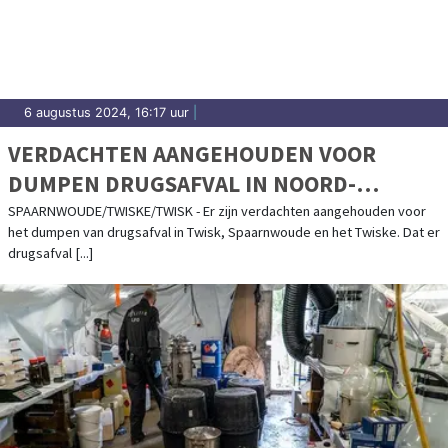
6 augustus 2024, 16:17 uur
|
VERDACHTEN AANGEHOUDEN VOOR
DUMPEN DRUGSAFVAL IN NOORD-
HOLLAND
SPAARNWOUDE/TWISKE/TWISK - Er zijn verdachten aangehouden voor
het dumpen van drugsafval in Twisk, Spaarnwoude en het Twiske. Dat er
drugsafval [...]