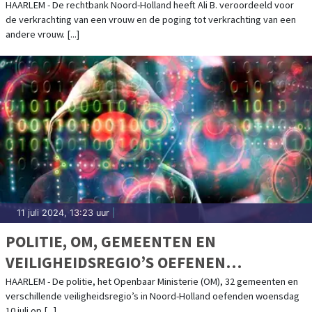
HAARLEM - De rechtbank Noord-Holland heeft Ali B. veroordeeld voor
de verkrachting van een vrouw en de poging tot verkrachting van een
andere vrouw. [...]
11 juli 2024, 13:23 uur
|
POLITIE, OM, GEMEENTEN EN
VEILIGHEIDSREGIO’S OEFENEN
CYBERAANVAL OP NOORD-HOLLANDSE
HAARLEM - De politie, het Openbaar Ministerie (OM), 32 gemeenten en
verschillende veiligheidsregio’s in Noord-Holland oefenden woensdag
GEMEENTEN
10 juli op [...]