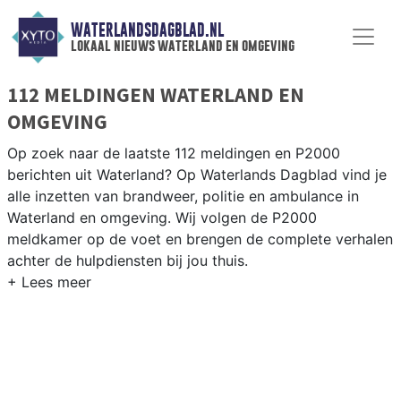
WATERLANDSDAGBLAD.NL
lokaal nieuws waterland en omgeving
112 MELDINGEN WATERLAND EN
OMGEVING
Op zoek naar de laatste 112 meldingen en P2000
berichten uit Waterland? Op Waterlands Dagblad vind je
alle inzetten van brandweer, politie en ambulance in
Waterland en omgeving. Wij volgen de P2000
meldkamer op de voet en brengen de complete verhalen
achter de hulpdiensten bij jou thuis.
P2000 MELDINGEN WATERLAND
Van incidenten op de N247 en de N235 tot meldingen in
Monnickendam, Broek in Waterland, Marken en Ilpendam
— onze redactie volgt het 112-nieuws in Waterland.