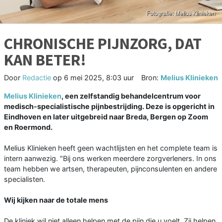
CHRONISCHE PIJNZORG, DAT
KAN BETER!
Door
Redactie
op
6 mei 2025, 8:03 uur
Bron:
Melius Klinieken
Melius Klinieken
, een zelfstandig behandelcentrum voor
medisch-specialistische pijnbestrijding. Deze is opgericht in
Eindhoven en later uitgebreid naar Breda, Bergen op Zoom
en Roermond.
Melius Klinieken heeft geen wachtlijsten en het complete team is
intern aanwezig. "Bij ons werken meerdere zorgverleners. In ons
team hebben we artsen, therapeuten, pijnconsulenten en andere
specialisten.
Wij kijken naar de totale mens
De kliniek wil niet alleen helpen met de pijn die u voelt. Zij helpen