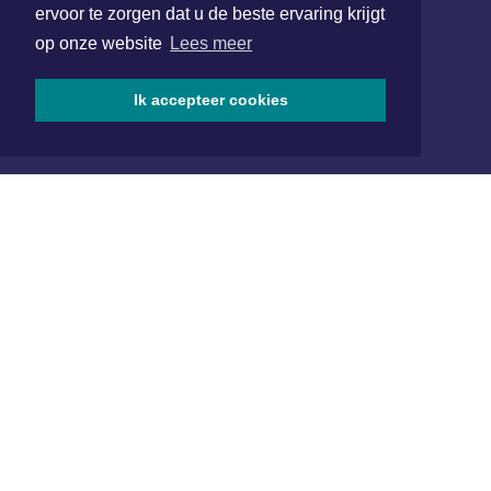
ervoor te zorgen dat u de beste ervaring krijgt
072 8200 600
op onze website
Lees meer
redactie@xyto.nl
www.xyto.nl
Ik accepteer cookies
SOCIAL MEDIA
NIEUWSBRIEF AANMELDEN
Schrijf je in voor onze nieuwsbrief en krijg wekelijks een
samenvatting van alle gebeurtenissen uit jouw regio.
Aanmelden
ONLINE DAGBLADEN