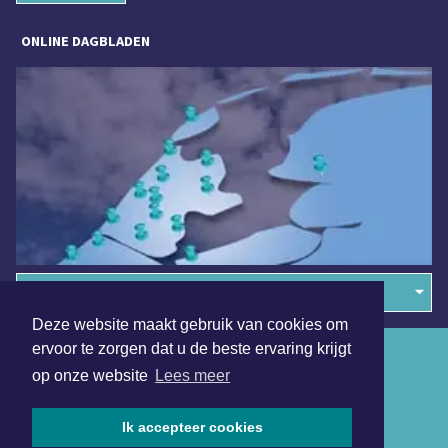
ONLINE DAGBLADEN
Overige dagbladen in de regio
Deze website maakt gebruik van cookies om
ervoor te zorgen dat u de beste ervaring krijgt
Algemene voorwaarden
op onze website
Lees meer
Disclaimer
Privacy Statement
Ik accepteer cookies