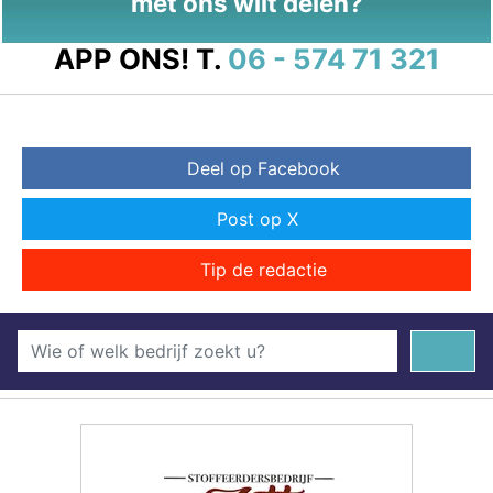
met ons wilt delen?
APP ONS!
T.
06 - 574 71 321
Deel op Facebook
Post op X
Tip de redactie