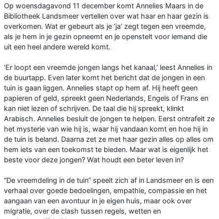
Op woensdagavond 11 december komt Annelies Maars in de
Bibliotheek Landsmeer vertellen over wat haar en haar gezin is
overkomen. Wat er gebeurt als je ‘ja’ zegt tegen een vreemde,
als je hem in je gezin opneemt en je openstelt voor iemand die
uit een heel andere wereld komt.
‘Er loopt een vreemde jongen langs het kanaal,’ leest Annelies in
de buurtapp. Even later komt het bericht dat de jongen in een
tuin is gaan liggen. Annelies stapt op hem af. Hij heeft geen
papieren of geld, spreekt geen Nederlands, Engels of Frans en
kan niet lezen of schrijven. De taal die hij spreekt, klinkt
Arabisch. Annelies besluit de jongen te helpen. Eerst ontrafelt ze
het mysterie van wie hij is, waar hij vandaan komt en hoe hij in
de tuin is beland. Daarna zet ze met haar gezin alles op alles om
hem iets van een toekomst te bieden. Maar wat is eigenlijk het
beste voor deze jongen? Wat houdt een beter leven in?
“De vreemdeling in de tuin” speelt zich af in Landsmeer en is een
verhaal over goede bedoelingen, empathie, compassie en het
aangaan van een avontuur in je eigen huis, maar ook over
migratie, over de clash tussen regels, wetten en