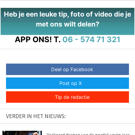
Heb je een leuke tip, foto of video die je
met ons wilt delen?
APP ONS!
T.
06 - 574 71 321
Deel op Facebook
Post op X
Tip de redactie
VERDER IN HET NIEUWS:
Verkeerd dragen van de gordel: vorig jaar