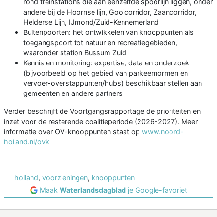
rond treinstations die aan eenzelfde spoorlijn liggen, onder
andere bij de Hoornse lijn, Gooicorridor, Zaancorridor,
Helderse Lijn, IJmond/Zuid-Kennemerland
Buitenpoorten: het ontwikkelen van knooppunten als
toegangspoort tot natuur en recreatiegebieden,
waaronder station Bussum Zuid
Kennis en monitoring: expertise, data en onderzoek
(bijvoorbeeld op het gebied van parkeernormen en
vervoer-overstappunten/hubs) beschikbaar stellen aan
gemeenten en andere partners
Verder beschrijft de Voortgangsrapportage de prioriteiten en
inzet voor de resterende coalitieperiode (2026-2027). Meer
informatie over OV-knooppunten staat op
www.noord-
holland.nl/ovk
holland
,
voorzieningen
,
knooppunten
Maak
Waterlandsdagblad
je Google-favoriet