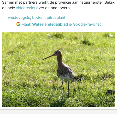
Samen met partners werkt de provincie aan natuurherstel. Bekijk
de hele
videoreeks
over dit onderwerp.
weidevogels
,
bodem
,
pitrusplant
Maak
Waterlandsdagblad
je Google-favoriet