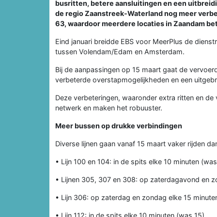
busritten, betere aansluitingen en een uitbrei
de regio Zaanstreek-Waterland nog meer verbete
63, waardoor meerdere locaties in Zaandam be
Eind januari breidde EBS voor MeerPlus de dienstre
tussen Volendam/Edam en Amsterdam.
Bij de aanpassingen op 15 maart gaat de vervoer
verbeterde overstapmogelijkheden en een uitgebre
Deze verbeteringen, waaronder extra ritten en de 
netwerk en maken het robuuster.
Meer bussen op drukke verbindingen
Diverse lijnen gaan vanaf 15 maart vaker rijden dan
• Lijn 100 en 104: in de spits elke 10 minuten (was
• Lijnen 305, 307 en 308: op zaterdagavond en z
• Lijn 306: op zaterdag en zondag elke 15 minute
• Lijn 112: in de spits elke 10 minuten (was 15).