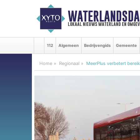
WATERLANDSDA
lokaal nieuws waterland en omgev
112
Algemeen
Bedrijvengids
Gemeente
Home
Regionaal
MeerPlus verbetert berei