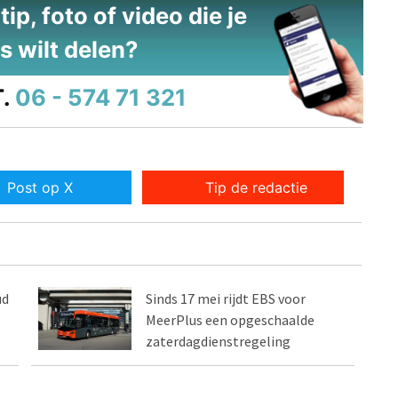
ip, foto of video die je
s wilt delen?
.
06 - 574 71 321
Post op X
Tip de redactie
ud
Sinds 17 mei rijdt EBS voor
MeerPlus een opgeschaalde
zaterdagdienstregeling