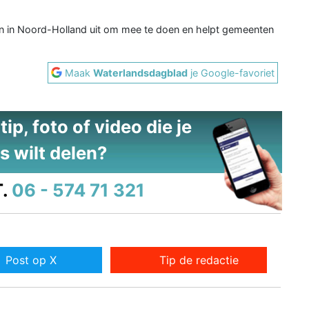
n in Noord-Holland uit om mee te doen en helpt gemeenten
Maak
Waterlandsdagblad
je Google-favoriet
ip, foto of video die je
s wilt delen?
.
06 - 574 71 321
Post op X
Tip de redactie