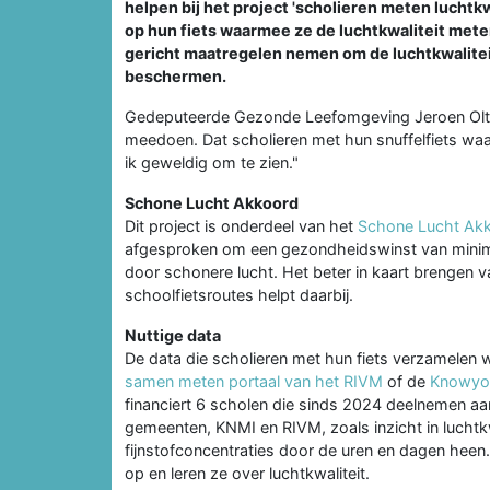
helpen bij het project 'scholieren meten luchtk
op hun fiets waarmee ze de luchtkwaliteit mete
gericht maatregelen nemen om de luchtkwalitei
beschermen.
Gedeputeerde Gezonde Leefomgeving Jeroen Olthof
meedoen. Dat scholieren met hun snuffelfiets waa
ik geweldig om te zien."
Schone Lucht Akkoord
Dit project is onderdeel van het
Schone Lucht Ak
afgesproken om een gezondheidswinst van minima
door schonere lucht. Het beter in kaart brengen va
schoolfietsroutes helpt daarbij.
Nuttige data
De data die scholieren met hun fiets verzamelen 
samen meten portaal van het RIVM
of de
Knowyou
financiert 6 scholen die sinds 2024 deelnemen aan 
gemeenten, KNMI en RIVM, zoals inzicht in luchtkw
fijnstofconcentraties door de uren en dagen heen
op en leren ze over luchtkwaliteit.