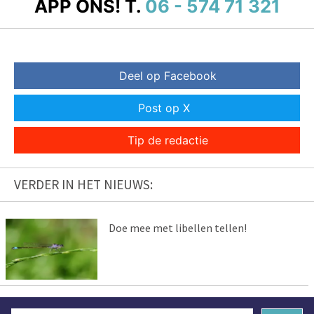
APP ONS!
T.
06 - 574 71 321
Deel op Facebook
Post op X
Tip de redactie
VERDER IN HET NIEUWS:
Doe mee met libellen tellen!