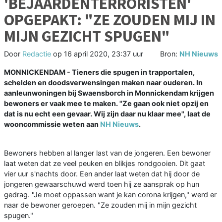
'BEJAARDENTERRORISTEN'
OPGEPAKT: "ZE ZOUDEN MIJ IN
MIJN GEZICHT SPUGEN"
Door
Redactie
op
16 april 2020, 23:37 uur
Bron:
NH Nieuws
MONNICKENDAM - Tieners die spugen in trapportalen,
schelden en doodsverwensingen maken naar ouderen. In
aanleunwoningen bij Swaensborch in Monnickendam krijgen
bewoners er vaak mee te maken. "Ze gaan ook niet opzij en
dat is nu echt een gevaar. Wij zijn daar nu klaar mee", laat de
wooncommissie weten aan
NH Nieuws
.
Bewoners hebben al langer last van de jongeren. Een bewoner
laat weten dat ze veel peuken en blikjes rondgooien. Dit gaat
vier uur s'nachts door. Een ander laat weten dat hij door de
jongeren gewaarschuwd werd toen hij ze aansprak op hun
gedrag. "Je moet oppassen want je kan corona krijgen," werd er
naar de bewoner geroepen. "Ze zouden mij in mijn gezicht
spugen."