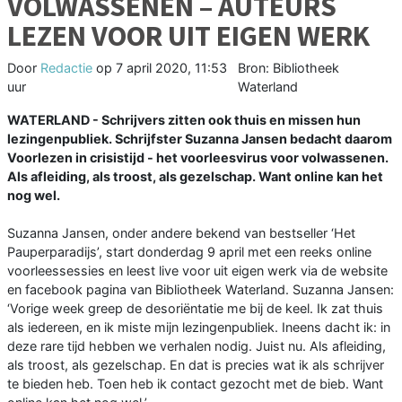
VOLWASSENEN – AUTEURS
LEZEN VOOR UIT EIGEN WERK
Door
Redactie
op
7 april 2020, 11:53
Bron: Bibliotheek
uur
Waterland
WATERLAND - Schrijvers zitten ook thuis en missen hun
lezingenpubliek. Schrijfster Suzanna Jansen bedacht daarom
Voorlezen in crisistijd - het voorleesvirus voor volwassenen.
Als afleiding, als troost, als gezelschap. Want online kan het
nog wel.
Suzanna Jansen, onder andere bekend van bestseller ‘Het
Pauperparadijs’, start donderdag 9 april met een reeks online
voorleessessies en leest live voor uit eigen werk via de website
en facebook pagina van Bibliotheek Waterland. Suzanna Jansen:
‘Vorige week greep de desoriëntatie me bij de keel. Ik zat thuis
als iedereen, en ik miste mijn lezingenpubliek. Ineens dacht ik: in
deze rare tijd hebben we verhalen nodig. Juist nu. Als afleiding,
als troost, als gezelschap. En dat is precies wat ik als schrijver
te bieden heb. Toen heb ik contact gezocht met de bieb. Want