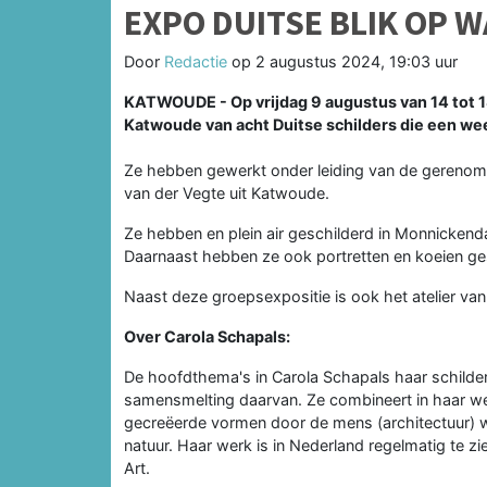
EXPO DUITSE BLIK OP 
Door
Redactie
op
2 augustus 2024, 19:03 uur
KATWOUDE - Op vrijdag 9 augustus van 14 tot 18
Katwoude van acht Duitse schilders die een we
Ze hebben gewerkt onder leiding van de gerenom
van der Vegte uit Katwoude.
Ze hebben en plein air geschilderd in Monnicke
Daarnaast hebben ze ook portretten en koeien g
Naast deze groepsexpositie is ook het atelier va
Over Carola Schapals:
De hoofdthema's in Carola Schapals haar schilderi
samensmelting daarvan. Ze combineert in haar we
gecreëerde vormen door de mens (architectuur) waa
natuur. Haar werk is in Nederland regelmatig te z
Art.