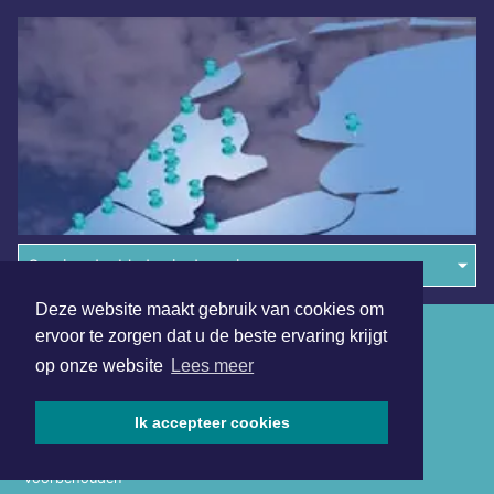
Overige dagbladen in de regio
Deze website maakt gebruik van cookies om
Algemene voorwaarden
ervoor te zorgen dat u de beste ervaring krijgt
op onze website
Lees meer
Disclaimer
Privacy Statement
Ik accepteer cookies
Copyright (c) 2026 | Waterlandsdagblad.nl - Alle rechten
voorbehouden