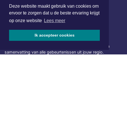
www.xyto.nl
Deze website maakt gebruik van cookies om
ervoor te zorgen dat u de beste ervaring krijgt
SOCIAL MEDIA
op onze website
Lees meer
Ik accepteer cookies
NIEUWSBRIEF AANMELDEN
Schrijf je in voor onze nieuwsbrief en krijg wekelijks een
samenvatting van alle gebeurtenissen uit jouw regio.
Aanmelden
ONLINE DAGBLADEN