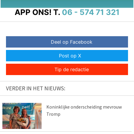
APP ONS!
T.
06 - 574 71 321
Deel op Facebook
Post op X
Tip de redactie
VERDER IN HET NIEUWS:
Koninklijke onderscheiding mevrouw
Tromp