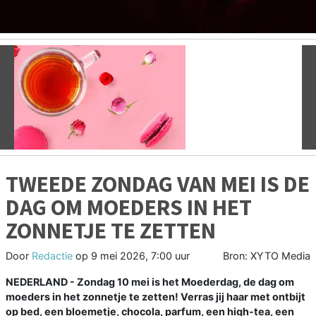
Vorige
V
TWEEDE ZONDAG VAN MEI IS DE
DAG OM MOEDERS IN HET
ZONNETJE TE ZETTEN
Door
Redactie
op
9 mei 2026, 7:00 uur
Bron: XYTO Media
NEDERLAND - Zondag 10 mei is het Moederdag, de dag om
moeders in het zonnetje te zetten! Verras jij haar met ontbijt
op bed, een bloemetje, chocola, parfum, een high-tea, een