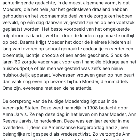
achterliggende gedachte, in de meest algemene vorm, is dat
Moeders, die het hele jaar het gezinsleven draaiend hebben
gehouden en het voornaamste deel van de zorgtaken hebben
vervuld, op één dag daarvan vrijgesteld zijn en op een voetstuk
geplaatst worden. Het beste voorbeeld van het omgekeerde
rolpatroon is daarbij wel het door de kinderen gemaakte ontbijt
op bed. Daarna krijgt Moeder het door de kleinere kinderen al
lang van tevoren op school gemaakte cadeautje en verder een
bloemetje, luchtje, chocola of een ander geschenk. Sinds de
jaren '60 zorgde vader vaak voor een financiële bijdrage aan het
huishoudpotje of als men welgesteld was zelfs een nieuw
huishoudelijk apparaat. Volwassen vrouwen gaan op hun beurt
dan vaak nog even op bezoek bij hun Moeder, die inmiddels
Oma zijn, eveneens met een kleine attentie.
De oorsprong van de huidige Moederdag ligt dus in de
Verenigde Staten. Deze werd namelijk in 1908 bedacht door
Anna Jarvis. Ze riep deze dag in het leven om haar Moeder, Ann
Reeves Jarvis, te herdenken. Deze was een jaar eerder in mei
overleden. Tijdens de Amerikaanse Burgeroorlog had zij een
belangrijke rol gespeeld als vredesactivist. Zo verzorgde Ann