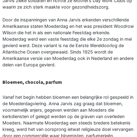
Jarvis zieke soldaten en richtte ze Mother’s Day Work Clubs op
waarin ze zich sterk maakte voor gezondheidszorg.
Door de inspanningen van Anna Jarvis erkenden verschillende
Amerikaanse staten Moederdag en het was president Woodrow
Wilson die het in als een nationale Feestdag erkende.
Moederdag werd een vaste feestdag die elke 2e zondag in mei
gevierd werd. Deze variant is na de Eerste Wereldoorlog de
Atlantische Ocean overgewaaid. Sinds 1925 wordt de
Amerikaanse versie van Moederdag ook in Nederland en andere
delen van Europa gevierd.
Bloemen, chocola, parfum
Vanaf het begin hebben bloemen een belangrijke rol gespeeld in
de Moederdagviering. Anna Jarvis zag graag dat bloemen,
voornamelijk anjers, gegeven werden aan Moeders die
kerkdiensten of gelegd werden op de graven van overleden
Moeders. Naarmate Moederdag een steeds bredere betekenis
kreeg, werd het van oorsprong ietwat religieuze doel vervangen
door een commerciële waar bloemisten, parfumerieën,