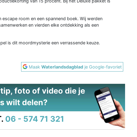
roductiekorting van 15 procent. Bij het Deluxe pakket is
een escape room en een spannend boek. Wij werden
samenwerken en vierden elke ontdekking als een
spel is dit moordmysterie een verrassende keuze.
Maak
Waterlandsdagblad
je Google-favoriet
ip, foto of video die je
s wilt delen?
.
06 - 574 71 321