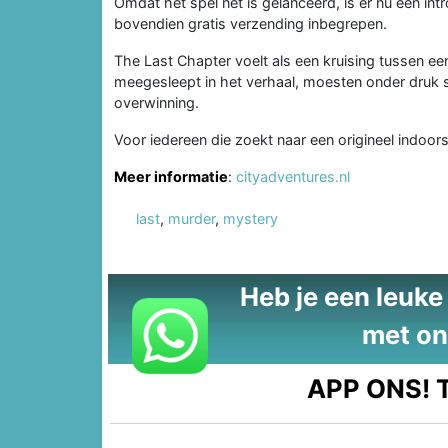
Omdat het spel net is gelanceerd, is er nu een int
bovendien gratis verzending inbegrepen.
The Last Chapter voelt als een kruising tussen 
meegesleept in het verhaal, moesten onder druk 
overwinning.
Voor iedereen die zoekt naar een origineel indoor
Meer informatie
:
cityadventures.nl
last
,
murder
,
mystery
Heb je een leuke t
met on
APP ONS!
T