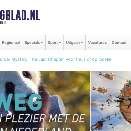
GBLAD.NL
ing
Regionaal
Specials
Sport
Uitgaan
Vacatures
Contact
der Mystery ‘The Last Chapter’ voor thuis of op locatie