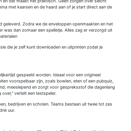
n en dat maakt het praktisch. Geen zorgen over slecht
ema met kaarsen en de haard aan of je start direct aan de
erd geleverd. Zodra we de enveloppen openmaakten en het
r was dan zomaar een spelletje. Alles zag er verzorgd uit
aterialen
rsie die je zelf kunt downloaden en uitprinten zodat je
jkertijd gespeeld worden. Ideaal voor een origineel
teiten voorspelbaar zijn, zoals bowlen, eten of een pubquiz,
end, meeslepend en zorgt voor gespreksstof die dagenlang
 over,”
vertelt een testspeler.
pen, bedrijven en scholen. Teams bestaan uit twee tot zes
rie uur.