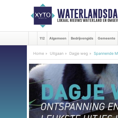
WATERLANDSDA
lokaal nieuws waterland en omgev
112
Algemeen
Bedrijvengids
Gemeente
Home
Uitgaan
Dagje weg
Spannende Mur