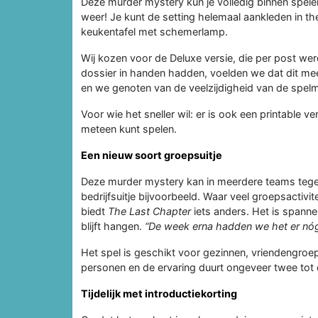
Deze murder mystery kun je volledig binnen spele
weer! Je kunt de setting helemaal aankleden in th
keukentafel met schemerlamp.
Wij kozen voor de Deluxe versie, die per post w
dossier in handen hadden, voelden we dat dit mee
en we genoten van de veelzijdigheid van de spelm
Voor wie het sneller wil: er is ook een printable ve
meteen kunt spelen.
Een nieuw soort groepsuitje
Deze murder mystery kan in meerdere teams tegeli
bedrijfsuitje bijvoorbeeld. Waar veel groepsactivi
biedt
The Last Chapter
iets anders. Het is spann
blijft hangen.
“De week erna hadden we het er nóg
Het spel is geschikt voor gezinnen, vriendengroe
personen en de ervaring duurt ongeveer twee tot d
Tijdelijk met introductiekorting