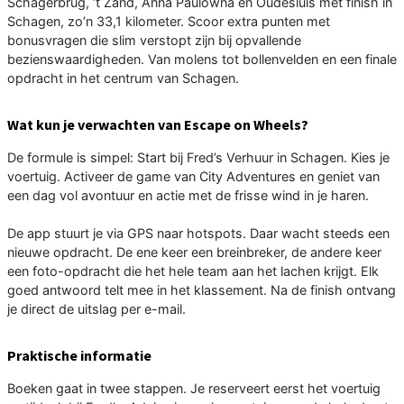
Schagerbrug, ’t Zand, Anna Paulowna en Oudesluis met finish in
Schagen, zo’n 33,1 kilometer. Scoor extra punten met
bonusvragen die slim verstopt zijn bij opvallende
bezienswaardigheden. Van molens tot bollenvelden en een finale
opdracht in het centrum van Schagen.
Wat kun je verwachten van Escape on Wheels?
De formule is simpel: Start bij Fred’s Verhuur in Schagen. Kies je
voertuig. Activeer de game van City Adventures en geniet van
een dag vol avontuur en actie met de frisse wind in je haren.
De app stuurt je via GPS naar hotspots. Daar wacht steeds een
nieuwe opdracht. De ene keer een breinbreker, de andere keer
een foto-opdracht die het hele team aan het lachen krijgt. Elk
goed antwoord telt mee in het klassement. Na de finish ontvang
je direct de uitslag per e-mail.
Praktische informatie
Boeken gaat in twee stappen. Je reserveert eerst het voertuig