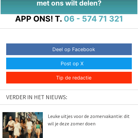
met ons wilt delen?
APP ONS!
T.
06 - 574 71 321
Deel op Facebook
Post op X
Tip de redactie
VERDER IN HET NIEUWS:
Leuke uitjes voor de zomervakantie: dit
wil je deze zomer doen