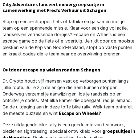
City Adventures lanceert nieuw groepsuitje in
samenwerking met Fred’s Verhuur uit Schagen
Stap op een e-chopper, fiets of fatbike en ga samen met je
team op een spannende missie. Klaar voor een dag vol actie,
raadsels en verrassende dorpjes? Escape on Wheels is een
escape game op de fiets of e-voertuig. Je rijdt door de mooiste
plekken van de Kop van Noord-Holland, stopt op vaste punten
en kraakt codes die je team naar de overwinning brengen.
Outdoor escape op wielen rondom Schagen
Dr. Crypto houdt vijf mensen vast op verborgen punten langs
jullie route. Jullie zijn de enigen die hem kunnen stoppen.
Onderweg verzamel je aanwijzingen, los je raadsels op en
ontcijfer je codes. Met elke kamer die opengaat, red je iemand.
Ga de uitdaging aan in deze toffe bike rally. Welk team ontrafelt
de meeste puzzels en wint
Escape on Wheels?
Deze uitdagende bike rally is een goede mix van teamwork,
plezier en sightseeing, speciaal ontwikkeld voor
groepsuitjes in
de Noordkop
. Denk aan teamuitjes, bedrijfsuitjes,