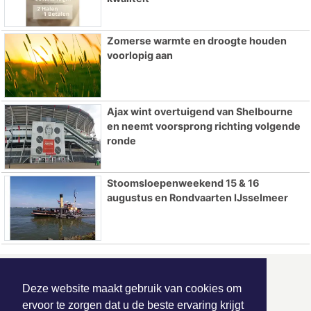
Zomerse warmte en droogte houden
voorlopig aan
Ajax wint overtuigend van Shelbourne
en neemt voorsprong richting volgende
ronde
Stoomsloepenweekend 15 & 16
augustus en Rondvaarten IJsselmeer
ONZE
PARTNERS
Deze website maakt gebruik van cookies om
ervoor te zorgen dat u de beste ervaring krijgt