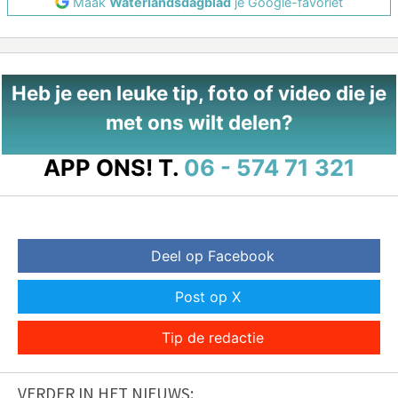
Maak
Waterlandsdagblad
je Google-favoriet
Heb je een leuke tip, foto of video die je
met ons wilt delen?
APP ONS!
T.
06 - 574 71 321
Deel op Facebook
Post op X
Tip de redactie
VERDER IN HET NIEUWS: