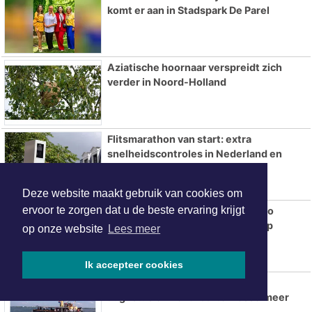
komt er aan in Stadspark De Parel
Aziatische hoornaar verspreidt zich
verder in Noord-Holland
Flitsmarathon van start: extra
snelheidscontroles in Nederland en
populaire vakantielanden
Deze website maakt gebruik van cookies om
ervoor te zorgen dat u de beste ervaring krijgt
Betaalbare trouwringen kopen: zo
bespaar je zonder in te leveren op
op onze website
Lees meer
kwaliteit
Ik accepteer cookies
Stoomsloepenweekend 15 & 16
augustus en Rondvaarten IJsselmeer