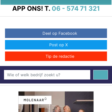
APP ONS!
T.
06 - 574 71 321
Deel op Facebook
Post op X
Tip de redactie