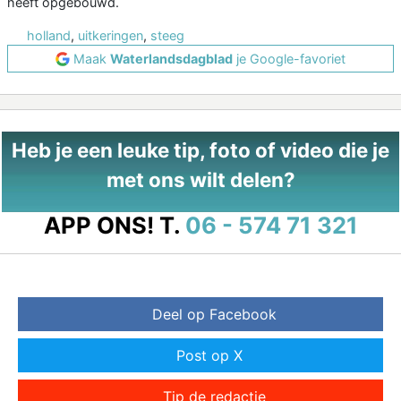
heeft opgebouwd.
holland
,
uitkeringen
,
steeg
Maak
Waterlandsdagblad
je Google-favoriet
Heb je een leuke tip, foto of video die je
met ons wilt delen?
APP ONS!
T.
06 - 574 71 321
Deel op Facebook
Post op X
Tip de redactie