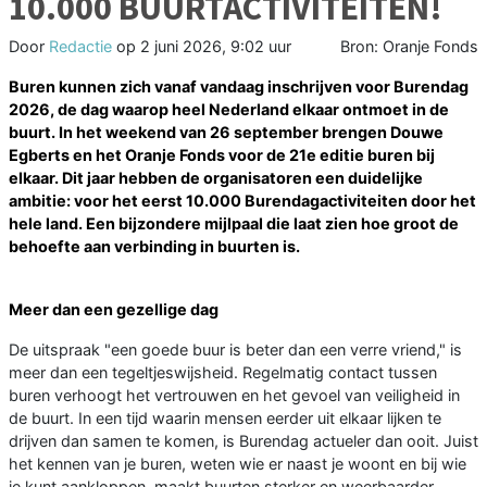
10.000 BUURTACTIVITEITEN!
Door
Redactie
op
2 juni 2026, 9:02 uur
Bron: Oranje Fonds
Buren kunnen zich vanaf vandaag inschrijven voor Burendag
2026, de dag waarop heel Nederland elkaar ontmoet in de
buurt. In het weekend van 26 september brengen Douwe
Egberts en het Oranje Fonds voor de 21e editie buren bij
elkaar. Dit jaar hebben de organisatoren een duidelijke
ambitie: voor het eerst 10.000 Burendagactiviteiten door het
hele land. Een bijzondere mijlpaal die laat zien hoe groot de
behoefte aan verbinding in buurten is.
Meer dan een gezellige dag
De uitspraak "een goede buur is beter dan een verre vriend," is
meer dan een tegeltjeswijsheid. Regelmatig contact tussen
buren verhoogt het vertrouwen en het gevoel van veiligheid in
de buurt. In een tijd waarin mensen eerder uit elkaar lijken te
drijven dan samen te komen, is Burendag actueler dan ooit. Juist
het kennen van je buren, weten wie er naast je woont en bij wie
je kunt aankloppen, maakt buurten sterker en weerbaarder.