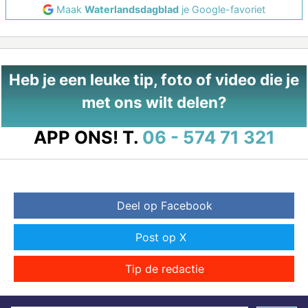
Maak
Waterlandsdagblad
je Google-favoriet
Heb je een leuke tip, foto of video die je
met ons wilt delen?
APP ONS!
T.
06 - 574 71 321
Deel op Facebook
Post op X
Tip de redactie