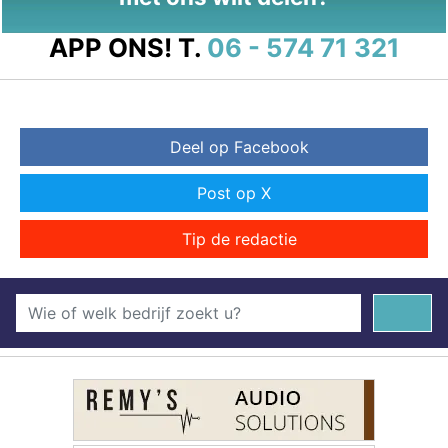
APP ONS!
T.
06 - 574 71 321
Deel op Facebook
Post op X
Tip de redactie