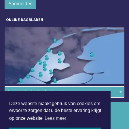
Aanmelden
ONLINE DAGBLADEN
Overige dagbladen in de regio
Deze website maakt gebruik van cookies om
Algemene voorwaarden
ervoor te zorgen dat u de beste ervaring krijgt
op onze website
Lees meer
Disclaimer