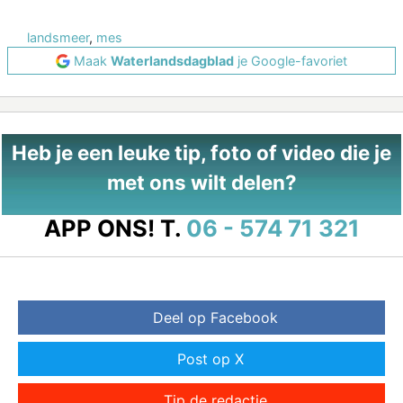
landsmeer
,
mes
Maak
Waterlandsdagblad
je Google-favoriet
Heb je een leuke tip, foto of video die je
met ons wilt delen?
APP ONS!
T.
06 - 574 71 321
Deel op Facebook
Post op X
Tip de redactie