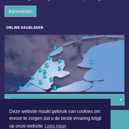
Aanmelden
ONLINE DAGBLADEN
Overige dagbladen in de regio
Deze website maakt gebruik van cookies om
Algemene voorwaarden
ervoor te zorgen dat u de beste ervaring krijgt
op onze website
Lees meer
Disclaimer