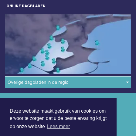
ONLINE DAGBLADEN
Overige dagbladen in de regio
Algemene voorwaarden
Deze website maakt gebruik van cookies om
Disclaimer
ervoor te zorgen dat u de beste ervaring krijgt
Privacy Statement
op onze website
Lees meer
Copyright (c) 2026 | Waterlandsdagblad.nl - Alle rechten