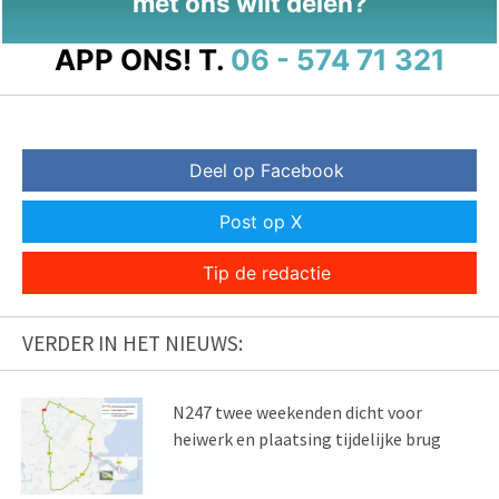
met ons wilt delen?
APP ONS!
T.
06 - 574 71 321
Deel op Facebook
Post op X
Tip de redactie
VERDER IN HET NIEUWS:
N247 twee weekenden dicht voor
heiwerk en plaatsing tijdelijke brug