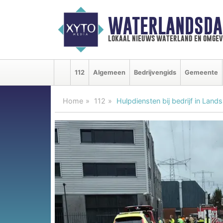
WATERLANDSDA
lokaal nieuws waterland en omgev
112
Algemeen
Bedrijvengids
Gemeente
Home
112
Hulpdiensten bij bedrijf in Lan