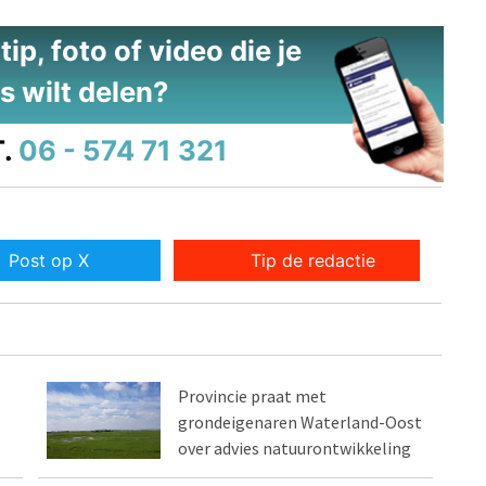
ip, foto of video die je
s wilt delen?
.
06 - 574 71 321
Post op X
Tip de redactie
Provincie praat met
grondeigenaren Waterland-Oost
over advies natuurontwikkeling