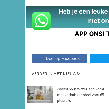
Heb je een leuke t
met on
APP ONS!
T
Deel op Facebook
VERDER IN HET NIEUWS:
Zaanstreek-Waterland komt
met verhuisvoordeel voor 65-
plussers