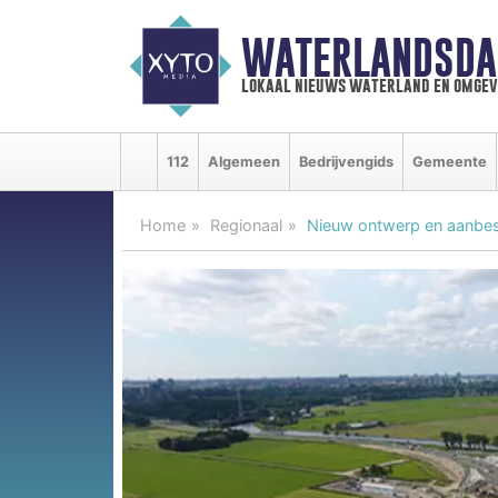
WATERLANDSDA
lokaal nieuws waterland en omgev
112
Algemeen
Bedrijvengids
Gemeente
Home
Regionaal
Nieuw ontwerp en aanbe