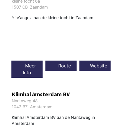
kleine tocht 6a
1507 CB Zaandam
YinYangela aan de kleine tocht in Zaandam
Meer
Route
Website
Info
Klimhal Amsterdam BV
Naritaweg 48
1043 BZ Amsterdam
Klimhal Amsterdam BV aan de Naritaweg in
Amsterdam