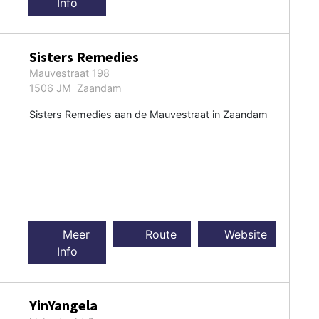
Info
Sisters Remedies
Mauvestraat 198
1506 JM Zaandam
Sisters Remedies aan de Mauvestraat in Zaandam
Meer
Route
Website
Info
YinYangela