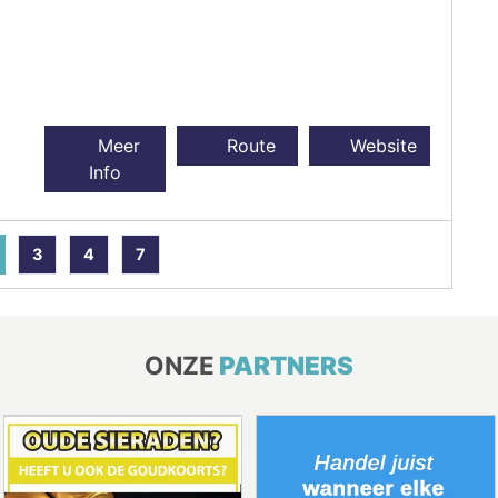
Meer
Route
Website
Info
3
4
7
ONZE
PARTNERS