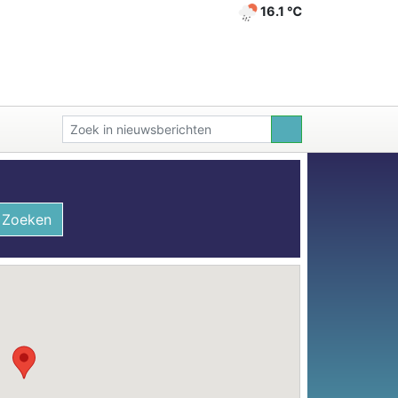
16.1 ℃
Zoeken