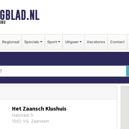
GBLAD.NL
ing
Regionaal
Specials
Sport
Uitgaan
Vacatures
Contact
Het Zaansch Klushuis
Halstraat 5
1502 VG Zaandam